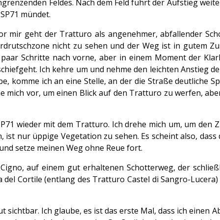
ngrenzenden Feldes. Nach dem Feld führt der Aufstieg weite
e SP71 mündet.
Vor mir geht der Tratturo als angenehmer, abfallender Sc
e Erdrutschzone nicht zu sehen und der Weg ist in gutem Zu
aar Schritte nach vorne, aber in einem Moment der Klarhe
s schiefgeht. Ich kehre um und nehme den leichten Anstieg 
abe, komme ich an eine Stelle, an der die Straße deutliche S
hne mich vor, um einen Blick auf den Tratturo zu werfen, abe
 SP71 wieder mit dem Tratturo. Ich drehe mich um, um den 
ist nur üppige Vegetation zu sehen. Es scheint also, dass 
er und setze meinen Weg ohne Reue fort.
Cigno, auf einem gut erhaltenen Schotterweg, der schließ
na del Cortile (entlang des Tratturo Castel di Sangro-Lucer
t sichtbar. Ich glaube, es ist das erste Mal, dass ich einen