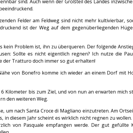
ennbar sind. Auch wenn der Großteil des Landes inzwischen 
 beeindruckend.
nzenden Felder am Feldweg sind nicht mehr kultivierbar, s
indruckend ist der Weg auf dem gegenüberliegenden Hügel,
s kein Problem ist, ihn zu überqueren. Der folgende Anstieg
sen: Sollte es nicht eigentlich regnen? Ich nutze die P
 der Tratturo doch immer so gut erhalten!
er Nähe von Bonefro komme ich wieder an einem Dorf mit H
ch 6 Kilometer bis zum Ziel, und von nun an erwarten mich 
ern den weiteren Weg.
lasse, um nach Santa Croce di Magliano einzutreten. Am Or
s, in diesem Jahr scheint es wirklich nicht regnen zu wollen
lich von Pasquale empfangen werde. Der gut gefüllte K
llen.