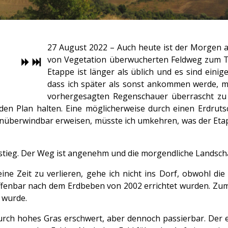
27 August 2022 – Auch heute ist der Morgen 
von Vegetation überwucherten Feldweg zum Tr
Etappe ist länger als üblich und es sind eini
dass ich später als sonst ankommen werde, m
vorhergesagten Regenschauer überrascht zu w
den Plan halten. Eine möglicherweise durch einen Erdrutsc
s unüberwindbar erweisen, müsste ich umkehren, was der Etap
ieg. Der Weg ist angenehm und die morgendliche Landschaf
eine Zeit zu verlieren, gehe ich nicht ins Dorf, obwohl d
offenbar nach dem Erdbeben von 2002 errichtet wurden. Zum
 wurde.
durch hohes Gras erschwert, aber dennoch passierbar. Der ei