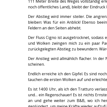
111 Meter Breite des Weges vollständig erk
noch öffentliches Land), bleibt der Eindruck
Der Abstieg wird immer steiler. Die angre
bleiben: Was für ein Anblick! Ebenso bee
Feldern an den Seiten abhebt.
Der Fluss Cigno ist ausgetrocknet, sodass e
und Wolken zwingen mich zu ein paar Pau
zurückgelegten Abstieg zu bewundern. Wäre
Der Anstieg wird allmählich flacher. In d
scheinen.
Endlich erreiche ich den Gipfel. Es sind no
tauchen die ersten Wolken auf und erleicht
Es ist 14:00 Uhr, als ich den Tratturo ver
und… ein Regenschauer! Es ist nichts Ernste
an und gehe weiter zum B&B, wo ich herz
geplündert, um meine Kräfte wieder aufzufü