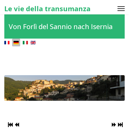
Le vie della transumanza
Von Forlì del Sannio nach Isernia
Sprache auswählen