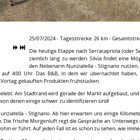
25/07/2024 - Tagesstrecke: 26 km - Gesamtstre
Die heutige Etappe nach Serracapriola (oder Ser
ziemlich lang zu werden. Silvia findet eine Mö
den Nebenarm Nunziatella - Stignano nutzen,
 auf 4:00 Uhr. Das B&B, in dem wir übernachtet haben, i
m Vortag gekauften Produkten frühstücken.
 belebt. Am Stadtrand wird gerade der Markt aufgebaut, und
on denen einige schwer zu identifizieren sind!
ziatella - Stignano. Ab hier erwarten uns einige Kilometer
. Die frische Morgenluft regt die Gespräche an. Unterwegs f
ohin er führt. Auf jeden Fall ist es schön zu sehen, wie i