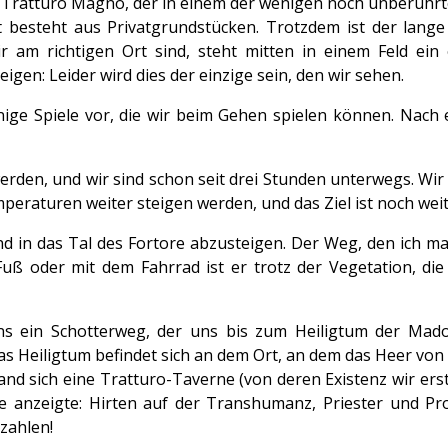
 Tratturo Magno, der in einem der wenigen noch unberührte
 besteht aus Privatgrundstücken. Trotzdem ist der lange S
ir am richtigen Ort sind, steht mitten in einem Feld ein
igen: Leider wird dies der einzige sein, den wir sehen.
inige Spiele vor, die wir beim Gehen spielen können. Nach
erden, und wir sind schon seit drei Stunden unterwegs. Wi
peraturen weiter steigen werden, und das Ziel ist noch weit
nd in das Tal des Fortore abzusteigen. Der Weg, den ich ma
Fuß oder mit dem Fahrrad ist er trotz der Vegetation, di
s ein Schotterweg, der uns bis zum Heiligtum der Mado
as Heiligtum befindet sich an dem Ort, an dem das Heer vo
nd sich eine Tratturo-Taverne (von deren Existenz wir erst 
e anzeigte: Hirten auf der Transhumanz, Priester und Pro
zahlen!