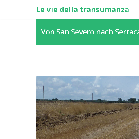
Le vie della transumanza
Von San Severo nach Serrac