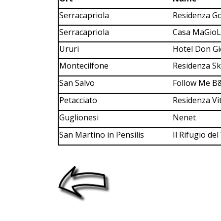
Serracapriola
Residenza G
Serracapriola
Casa MaGio
Ururi
Hotel Don Gi
Montecilfone
Residenza S
San Salvo
Follow Me B
Petacciato
Residenza Vi
Guglionesi
Nenet
San Martino in Pensilis
Il Rifugio de