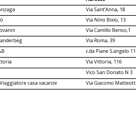
onzaga
Via Sant’Anna, 18
Lò
Via Nino Bixio, 13
ovanni
Via Camillo Benso,1
kanderbeg
Via Roma, 39
&B
c.da Piane S.angelo 1
ttoria
Via Vittoria, 116
Vico San Donato N 3
l Viaggiatore casa vacanze
Via Giacomo Matteotti