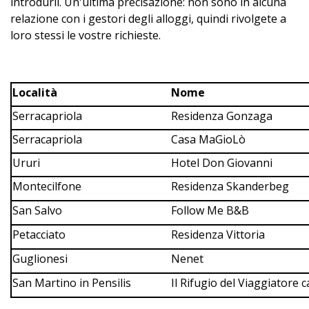
introdurli. Un'ultima precisazione: non sono in alcuna
relazione con i gestori degli alloggi, quindi rivolgete a
loro stessi le vostre richieste.
Località
Nome
Serracapriola
Residenza Gonzaga
Serracapriola
Casa MaGioLò
Ururi
Hotel Don Giovanni
Montecilfone
Residenza Skanderbeg
San Salvo
Follow Me B&B
Petacciato
Residenza Vittoria
Guglionesi
Nenet
San Martino in Pensilis
Il Rifugio del Viaggiatore 