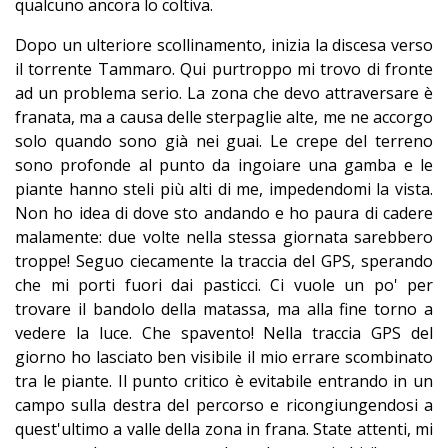
qualcuno ancora lo coltiva.
Dopo un ulteriore scollinamento, inizia la discesa verso
il torrente Tammaro. Qui purtroppo mi trovo di fronte
ad un problema serio. La zona che devo attraversare è
franata, ma a causa delle sterpaglie alte, me ne accorgo
solo quando
sono
già nei guai. Le crepe del terreno
sono profonde al punto da ingoiare una gamba e le
piante hanno steli più alti di me, impedendomi la vista.
Non ho idea di dove sto andando e ho paura di cadere
malamente: due volte nella stessa giornata sarebbero
troppe! Seguo ciecamente la traccia del GPS, sperando
che mi porti fuori dai pasticci. Ci vuole un po' per
trovare il bandolo della matassa, ma alla fine torno a
vedere la luce. Che spavento! Nella traccia GPS del
giorno ho lasciato ben visibile il mio errare scombinato
tra le piante. Il punto critico è evitabile entrando in un
campo sulla destra del percorso e ricongiungendosi a
quest'ultimo a valle della zona in frana. State attenti, mi