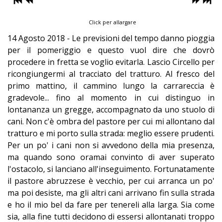
Click per allargare
14 Agosto 2018 - Le previsioni del tempo danno pioggia
per il pomeriggio e questo vuol dire che dovrò
procedere in fretta se voglio evitarla. Lascio Circello per
ricongiungermi al tracciato del tratturo. A
l fresco del
primo mattino, i
l cammino
lungo la carrareccia è
gradevole... fino al momento in cui distinguo in
lontananza un gregge, accompagnato da uno stuolo di
cani. Non c'è ombra del pastore per cui mi allontano dal
tratturo e mi porto sulla strada: meglio essere prudenti.
Per un po' i cani non si avvedono della mia presenza,
ma quando sono oramai convinto di aver superato
l'ostacolo, si lanciano all'inseguimento. Fortunatamente
il pastore abruzzese è vecchio, per cui arranca un po'
ma poi desiste, ma gli altri cani arrivano fin sulla strada
e ho il mio bel da fare per tenereli alla larga. Sia come
sia, alla fine tutti decidono di essersi allontanati troppo