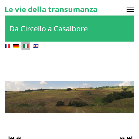
Le vie della transumanza
Da Circello a Casalbore
Seleziona la tua lingua