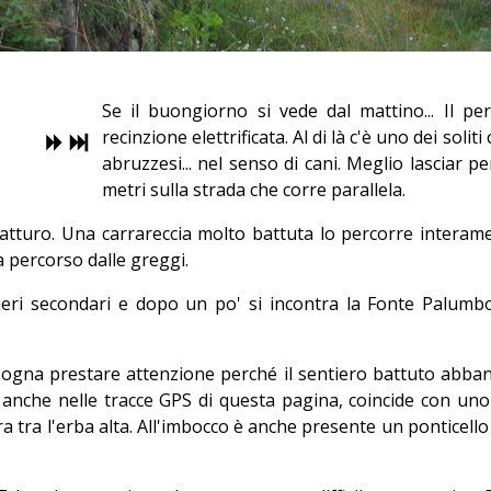
Se il buongiorno si vede dal mattino... Il 
recinzione elettrificata. Al di là c'è uno dei soliti
abruzzesi... nel senso di cani. Meglio lasciar 
metri sulla strada che corre parallela.
ratturo. Una carrareccia molto battuta lo percorre interame
percorso dalle greggi.
ntieri secondari e dopo un po' si incontra la Fonte Palumbo
ogna prestare attenzione perché il sentiero battuto abband
to anche nelle tracce GPS di questa pagina, coincide con un
stra tra l'erba alta. All'imbocco è anche presente un ponticell