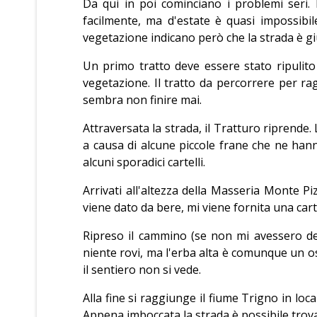
Da qui in poi cominciano i problemi seri. 
facilmente, ma d'estate è quasi impossibil
vegetazione indicano però che la strada è gi
Un primo tratto deve essere stato ripulito
vegetazione. Il tratto da percorrere per r
sembra non finire mai.
Attraversata la strada, il Tratturo riprende.
a causa di alcune piccole frane che ne hann
alcuni sporadici cartelli.
Arrivati all'altezza della Masseria Monte 
viene dato da bere, mi viene fornita una car
Ripreso il cammino (se non mi avessero det
niente rovi, ma l'erba alta è comunque un ost
il sentiero non si vede.
Alla fine si raggiunge il fiume Trigno in loca
Appena imboccata la strada è possibile trova