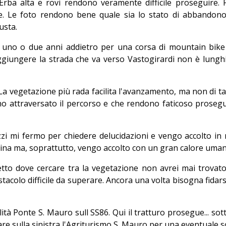
Erba alta e rovi rendono veramente difficile proseguire.
e. Le foto rendono bene quale sia lo stato di abbandono 
usta.
 uno o due anni addietro per una corsa di mountain bike e, 
aggiungere la strada
che va verso Vastogirardi
non è lunghi
 La vegetazione più rada facilita l'avanzamento, ma non di tan
o attraversato il percorso e che rendono faticoso proseguir
Pizzi mi fermo per chiedere delucidazioni e vengo accolto i
tina ma, soprattutto, vengo accolto con un gran calore umano
to dove cercare tra la vegetazione non avrei mai trovato l
acolo difficile da superare. Ancora una volta bisogna fidars
lità Ponte S. Mauro sull SS86. Qui il tratturo prosegue... sot
re sulla sinistra l'Agriturismo S. Mauro per una eventuale s