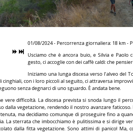
01/08/2024 - Percorrenza giornaliera: 18 km - 
Usciamo che è ancora buio, e Silvia e Paolo ci
gesto, ci accoglie con dei caffè caldi: che pensi
Iniziamo una lunga discesa verso l'alveo del T
i cinghiali, con i loro piccoli al seguito, ci attraversa impr
eguono senza degnarci di uno sguardo. È andata bene.
 vere difficoltà. La discesa prevista si snoda lungo il per
vaso dalla vegetazione, rendendo il nostro avanzare faticoso.
l tenuta, ma decidiamo comunque di proseguire fino a quando
 La sterrata che imbocchiamo è pulitissima e si dirige verso
lato dalla fitta vegetazione. Sono attimi di panico! Ma, c