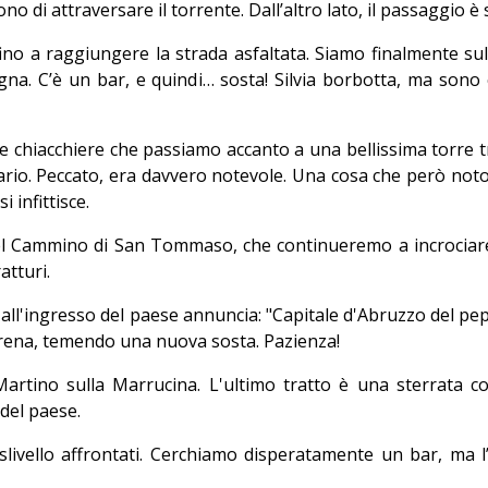
o di attraversare il torrente. Dall’altro lato, il passaggio 
na fino a raggiungere la strada asfaltata. Siamo finalmente 
ogna. C’è un bar, e quindi… sosta! Silvia borbotta, ma sono
re chiacchiere che passiamo accanto a una bellissima torr
iario. Peccato, era davvero notevole. Una cosa che però not
 infittisce.
del Cammino di San Tommaso, che continueremo a incrociare
atturi.
lo all'ingresso del paese annuncia: "Capitale d'Abruzzo del p
frena, temendo una nuova sosta. Pazienza!
rtino sulla Marrucina. L'ultimo tratto è una sterrata co
 del paese.
dislivello affrontati. Cerchiamo disperatamente un bar, ma