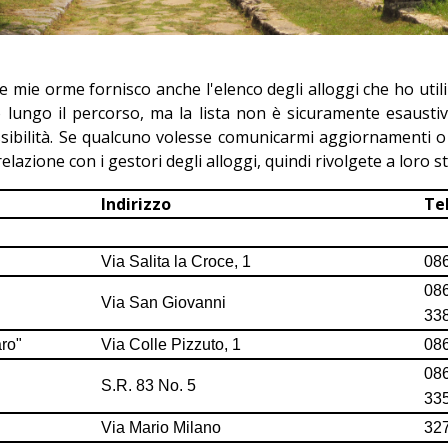
e mie orme fornisco anche l'elenco degli alloggi che ho utiliz
 lungo il percorso, ma la lista non è sicuramente esaustiva
bilità. Se qualcuno volesse comunicarmi aggiornamenti o ult
azione con i gestori degli alloggi, quindi rivolgete a loro ste
Indirizzo
Te
Via Salita la Croce, 1
08
08
Via San Giovanni
33
aro"
Via Colle Pizzuto, 1
08
08
S.R. 83 No. 5
33
Via Mario Milano
32