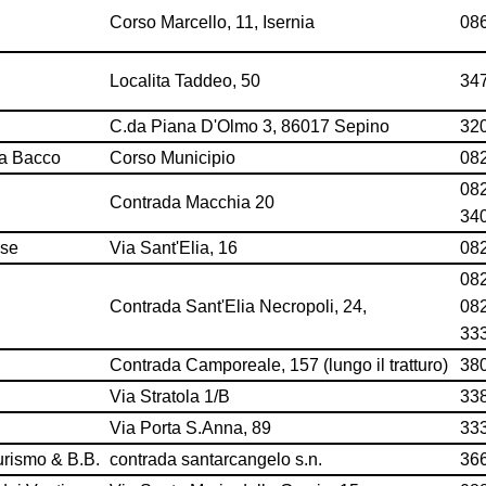
Corso Marcello, 11, Isernia
08
Localita Taddeo, 50
34
C.da Piana D'Olmo 3, 86017 Sepino
32
ia Bacco
Corso Municipio
08
08
Contrada Macchia 20
34
use
Via Sant'Elia, 16
08
08
Contrada Sant'Elia Necropoli, 24,
08
33
Contrada Camporeale, 157 (lungo il tratturo)
38
Via Stratola 1/B
33
Via Porta S.Anna, 89
33
urismo & B.B.
contrada santarcangelo s.n.
36