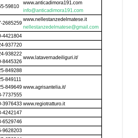
www.anticadimora191.com
65-59810
info@anticadimora191.com
www.nellestanzedelmatese.it
7-2685259
nellestanzedelmatese@gmail.com
0-4421804
24-937720
24-938222
www.latavernadeiliguri.it/
0-8445326
25-849288
25-849111
25-849649
www.agrisantelia.it/
3-7737555
0-3976433
www.regiotratturo.it
8-4242147
3-6529746
6-9628203