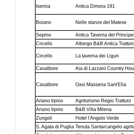
Isernia
Antica Dimora 191
Boiano
Nelle stanze del Matese
Sepino
Antica Taverna del Principe
Circello
Albergo B&B Antica Trattor
Circello
La taverna dei Liguri
Casalbore
Aia di Lazzaro Country Ho
Casalbore
Oasi Masseria Sant'Elia
Ariano Irpino
Agriturismo Regio Tratturo
Ariano Irpino
B&B Villa Milena
Zungoli
Hotel l'Angolo Verde
S. Agata di Puglia
Tenuta Santarcangelo agrit