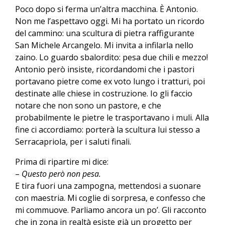
Poco dopo si ferma un’altra macchina. È Antonio.
Non me l’aspettavo oggi. Mi ha portato un ricordo
del cammino: una scultura di pietra raffigurante
San Michele Arcangelo. Mi invita a infilarla nello
zaino. Lo guardo sbalordito: pesa due chili e mezzo!
Antonio però insiste, ricordandomi che i pastori
portavano pietre come ex voto lungo i tratturi, poi
destinate alle chiese in costruzione. Io gli faccio
notare che non sono un pastore, e che
probabilmente le pietre le trasportavano i muli. Alla
fine ci accordiamo: porterà la scultura lui stesso a
Serracapriola, per i saluti finali.
Prima di ripartire mi dice:
–
Questo però non pesa.
E tira fuori una zampogna, mettendosi a suonare
con maestria. Mi coglie di sorpresa, e confesso che
mi commuove. Parliamo ancora un po’. Gli racconto
che in zona in realtà esiste già un progetto per