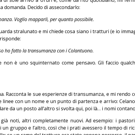
ua domanda. Decido di assecondarlo:
manza. Voglio mapparli, per quanto possibile.
 guarda stralunato e mi chiede cosa siano i tratturi (e io imm
 risponde:
esso ho fatto la transumanza con i Colantuono.
se non è uno squinternato come pensavo. Gli faccio qualc
na. Racconta le sue esperienze di transumanza, e mi rendo c
me linee con un nome e un punto di partenza e arrivo: Celano
are da un posto all’altro si svolta qui, poi là… i nomi contano
i già noti, altri completamente nuovi. Ad esempio: i pastor
un gruppo e l’altro, così che i prati avessero il tempo di ricr
lle: se un ramo del tratturo era stato appena percorso, il pa