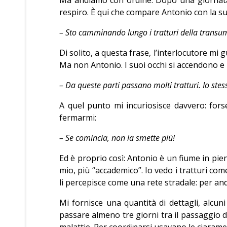
respiro. È qui che compare Antonio con la s
– Sto camminando lungo i tratturi della transu
Di solito, a questa frase, l’interlocutore mi
Ma non Antonio. I suoi occhi si accendono e
– Da queste parti passano molti tratturi. Io st
A quel punto mi incuriosisce davvero: for
fermarmi:
– Se comincia, non la smette più!
Ed è proprio così: Antonio è un fiume in pie
mio, più “accademico”. Io vedo i tratturi co
li percepisce come una rete stradale: per and
Mi fornisce una quantità di dettagli, alcun
passare almeno tre giorni tra il passaggio di 
malattie. Per coordinarsi usavano le ciarame