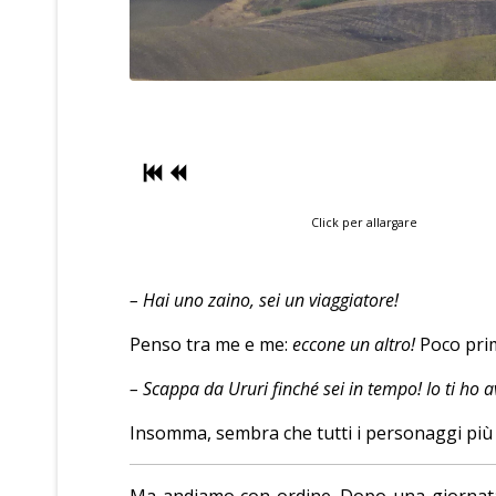
Click per allargare
– Hai uno zaino, sei un viaggiatore!
Penso tra me e me:
eccone un altro!
Poco prim
– Scappa da Ururi finché sei in tempo! Io ti ho a
Insomma, sembra che tutti i personaggi più ec
Ma andiamo con ordine. Dopo una giornata d