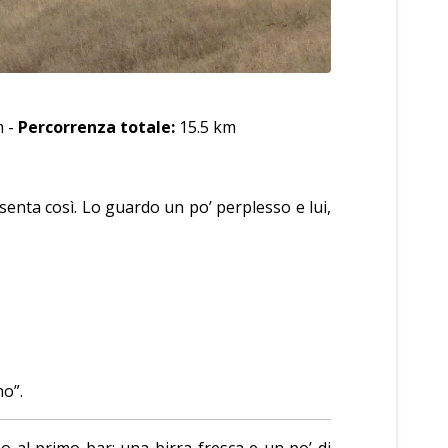
m -
Percorrenza totale:
15.5 km
esenta così. Lo guardo un po’ perplesso e lui,
no”.
 al primo bar: una birra fresca e un po’ di