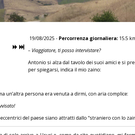
19/08/2025 -
Percorrenza giornaliera:
15.5 k
– Viaggiatore, ti posso intervistare?
Antonio si alza dal tavolo dei suoi amici e si pr
per spiegarsi, indica il mio zaino:
a un’altra persona era venuta a dirmi, con aria complice:
vvisato!
centrici del paese siano attratti dallo “straniero con lo zai
i sole arrivo a Ururi e, come da rito quotidiano, mi fermo