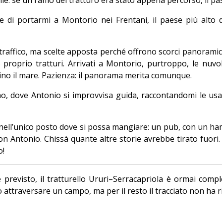
fre di portarmi a Montorio nei Frentani, il paese più alto d
traffico, ma scelte apposta perché offrono scorci panoramic
 proprio tratturi. Arrivati a Montorio, purtroppo, le nuvole
sino il mare. Pazienza: il panorama merita comunque.
, dove Antonio si improvvisa guida, raccontandomi le usanz
a nell’unico posto dove si possa mangiare: un pub, con un 
n Antonio. Chissà quante altre storie avrebbe tirato fuo
o!
me previsto, il tratturello Ururi–Serracapriola è ormai comp
attraversare un campo, ma per il resto il tracciato non ha ris