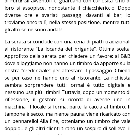
di Furci! Gli avventori ci guardano con curiosità. Uno di
loro si assopisce, nonostante il chiacchiericcio. Dopo
diverse ore e svariati passaggi davanti al bar, lo
troviamo ancora lì, nella stessa posizione, mentre tutti
gli altri se ne sono andati!
La serata si conclude con una cena di piatti tradizionali
al ristorante "La locanda del brigante". Ottima scelta.
Approfitto della serata per chiedere un favore: al B&B
dove alloggiamo non hanno un timbro da apporre sulla
nostra "credenziale" per attestare il passaggio. Chiedo
se per caso ne hanno uno al ristorante. La richiesta
sembra sorprendere tutti: ormai è tutto digitale e
nessuno usa più i timbri! Tuttavia, dopo un momento di
riflessione, il gestore si ricorda di averne uno in
macchina. Il locale si ferma, parte la caccia al timbro. Il
tampone è secco, ma niente paura: viene ricaricato con
un pennarello! Alla fine, otteniamo un timbro che vale
doppio... e gli altri clienti tirano un sospiro di sollievo: il