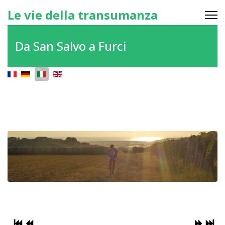
Le vie della transumanza
Da San Salvo a Furci
Seleziona la tua lingua