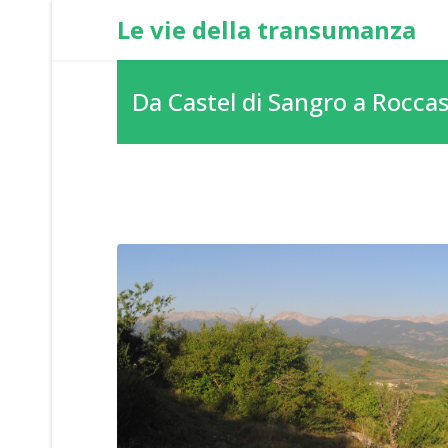
Le vie della transumanza
Da Castel di Sangro a Rocca