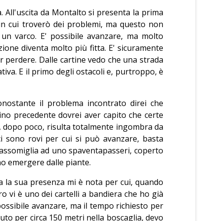
 All'uscita da Montalto si presenta la prima
 in cui troverò dei problemi, ma questo non
 un varco. E' possibile avanzare, ma molto
ione diventa molto più fitta. E' sicuramente
 perdere. Dalle cartine vedo che una strada
iva. E il primo degli ostacoli e, purtroppo, è
nostante il problema incontrato direi che
ino precedente dovrei aver capito che certe
e, dopo poco, risulta totalmente ingombra da
ci sono rovi per cui si può avanzare, basta
o assomiglia ad uno spaventapasseri, coperto
dono emergere dalle piante.
a la sua presenza mi è nota per cui, quando
ro vi è uno dei cartelli a bandiera che ho già
possibile avanzare, ma il tempo richiesto per
to per circa 150 metri nella boscaglia, devo