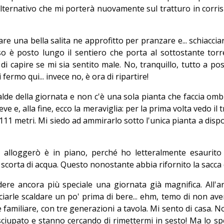
alternativo che mi porterà nuovamente sul tratturo in corr
e una bella salita ne approfitto per pranzare e... schiaccia
 è posto lungo il sentiero che porta al sottostante torr
i capire se mi sia sentito male. No, tranquillo, tutto a po
fermo qui... invece no, è ora di ripartire!
ù calde della giornata e non c'è una sola pianta che faccia om
ieve e, alla fine, ecco la meraviglia: per la prima volta vedo 
11 metri. Mi siedo ad ammirarlo sotto l'unica pianta a dis
ui alloggerò è in piano, perché ho letteralmente esaurit
corta di acqua. Questo nonostante abbia rifornito la sacca da
ndere ancora più speciale una giornata già magnifica. All'a
iarle scaldare un po' prima di bere... ehm, temo di non aver
amiliare, con tre generazioni a tavola. Mi sento di casa. No
 sciupato e stanno cercando di rimettermi in sesto! Ma lo 