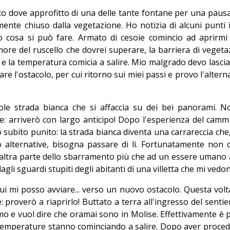
o dove approfitto di una delle tante fontane per una pausa.
lmente chiuso dalla vegetazione. Ho notizia di alcuni punti
o cosa si può fare. Armato di cesoie comincio ad aprirmi
re del ruscello che dovrei superare, la barriera di vegetaz
 la temperatura comicia a salire. Mio malgrado devo lasciar
e l'ostacolo, per cui ritorno sui miei passi e provo l'alternat
le strada bianca che si affaccia su dei bei panorami. No
 arriverò con largo anticipo! Dopo l'esperienza del camm
subito punito: la strada bianca diventa una carrareccia ch
 alternative, bisogna passare di lì. Fortunatamente non 
ll'altra parte dello sbarramento più che ad un essere uman
 dagli sguardi stupiti degli abitanti di una villetta che mi ve
ui mi posso avviare... verso un nuovo ostacolo. Questa volt
: proverò a riaprirlo! Buttato a terra all'ingresso del sentie
rimo e vuol dire che oramai sono in Molise. Effettivamente è 
temperature stanno cominciando a salire. Dopo aver procedu