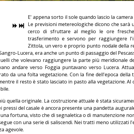
E' appena sorto il sole quando lascio la camera
Le previsioni metereologiche dicono che sarà u
cerco di sfruttare al meglio le ore fresch
trasferimento e servono per raggiungere l'in
Zittola, un vero e proprio punto nodale della ret
i Sangro-Lucera, era anche un punto di passaggio del Pescas
uelli che volevano raggiungere la parte più meridionale 
avano andare verso Foggia puntavano verso Lucera. Attual
rrato da una folta vegetazione. Con la fine dell'epoca della
mentre il resto è stato lasciato in pasto alla vegetazione. Al
bile.
più quella originale. La costruzione attuale è stata sicura
 pressi del casale è ancora presente una pandetta augurale d
' una fortuna, visto che di segnaletica o di manutenzione non v
segue con una serie di saliscendi. Nei tratti meno utilizzati 
za agevole.