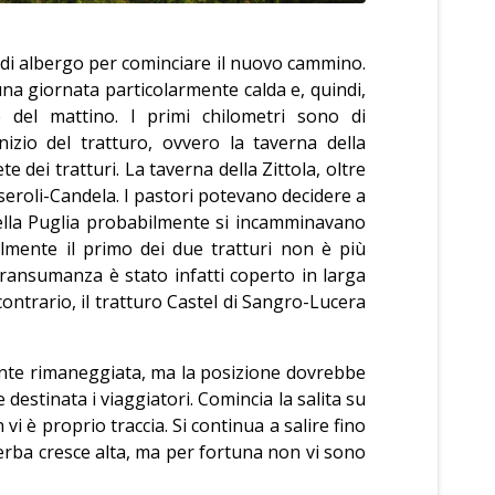
 di albergo per cominciare il nuovo cammino.
na giornata particolarmente calda e, quindi,
e del mattino. I primi chilometri sono di
izio del tratturo, ovvero la taverna della
e dei tratturi. La taverna della Zittola, oltre
seroli-Candela. I pastori potevano decidere a
della Puglia probabilmente si incamminavano
mente il primo dei due tratturi non è più
 transumanza è stato infatti coperto in larga
 contrario, il tratturo Castel di Sangro-Lucera
mente rimaneggiata, ma la posizione dovrebbe
estinata i viaggiatori. Comincia la salita su
i è proprio traccia. Si continua a salire fino
l'erba cresce alta, ma per fortuna non vi sono