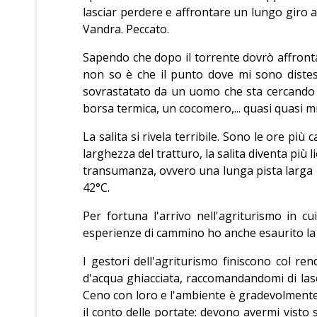
lasciar perdere e affrontare un lungo giro 
Vandra. Peccato.
Sapendo che dopo il torrente dovrò affrontar
non so è che il punto dove mi sono disteso
sovrastatato da un uomo che sta cercando d
borsa termica, un cocomero,... quasi quasi mi 
La salita si rivela terribile. Sono le ore pi
larghezza del tratturo, la salita diventa più l
transumanza, ovvero una lunga pista larga 1
42°C.
Per fortuna l'arrivo nell'agriturismo in c
esperienze di cammino ho anche esaurito la s
I gestori dell'agriturismo finiscono col re
d'acqua ghiacciata, raccomandandomi di lasc
Ceno con loro e l'ambiente è gradevolmente f
il conto delle portate: devono avermi visto