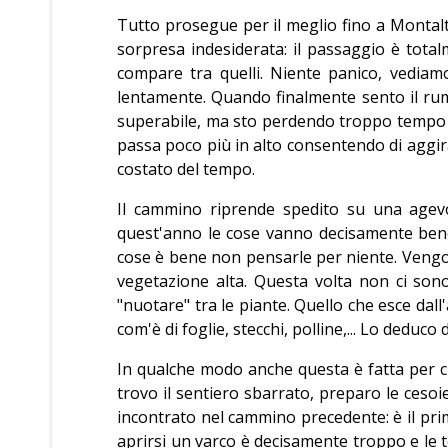
Tutto prosegue per il meglio fino a Montalt
sorpresa indesiderata: il passaggio è tota
compare tra quelli. Niente panico, vediam
lentamente. Quando finalmente sento il rumo
superabile, ma sto perdendo troppo tempo e
passa poco più in alto consentendo di aggirar
costato del tempo.
Il cammino riprende spedito su una agevo
quest'anno le cose vanno decisamente bene:
cose è bene non pensarle per niente. Vengo 
vegetazione alta. Questa volta non ci sono
"nuotare" tra le piante. Quello che esce da
com'è di foglie, stecchi, polline,... Lo deduco
In qualche modo anche questa è fatta per c
trovo il sentiero sbarrato, preparo le cesoie
incontrato nel cammino precedente
: è il p
aprirsi un varco è decisamente troppo e le 