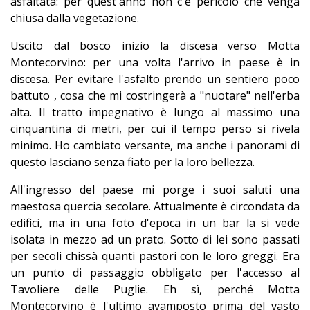
asfaltata: per quest'anno non c'è pericolo che venga
chiusa dalla vegetazione.
Uscito dal bosco inizio la discesa verso Motta
Montecorvino: per una volta l'arrivo in paese è in
discesa. Per evitare l'asfalto prendo un sentiero poco
battuto , cosa che mi costringerà a "nuotare" nell'erba
alta. Il tratto impegnativo è lungo al massimo una
cinquantina di metri, per cui il tempo perso si rivela
minimo. Ho cambiato versante, ma anche i panorami di
questo lasciano senza fiato per la loro bellezza.
All'ingresso del paese mi porge i suoi saluti una
maestosa quercia secolare. Attualmente è circondata da
edifici, ma in una foto d'epoca in un bar la si vede
isolata in mezzo ad un prato. Sotto di lei sono passati
per secoli chissà quanti pastori con le loro greggi. Era
un punto di passaggio obbligato per l'accesso al
Tavoliere delle Puglie. Eh sì, perché Motta
Montecorvino è l'ultimo avamposto prima del vasto