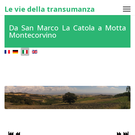
Le vie della transumanza
Da San Marco La Catola a Motta
Montecorvino
Seleziona la tua lingua