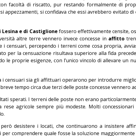
n facoltà di riscatto, pur restando formalmente di propri
ssi appezzamenti, si confidava che essi avrebbero evitato di
i
Lesina e di Castiglione
fossero effettivamente censite, o
versità altre terre vennero invece concesse in
affitto
tren
e i censuari, percependo i terreni come cosa propria, avvia
to per la censuazione risultava superiore alla fida preced
 le proprie esigenze, con l’unico vincolo di allevare un num
a i censuari sia gli affittuari operarono per introdurre miglio
n breve tempo circa due terzi delle poste concesse vennero ad
tati sperati. I terreni delle poste non erano particolarmente
a rese agricole sempre più modeste. Molti concessionari f
o.
 però desistere i locati, che continuarono a insistere affi
ni per comprendere quale fosse la soluzione maggiormente g