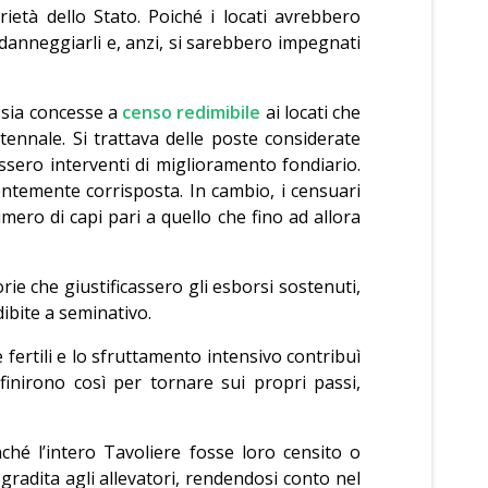
età dello Stato. Poiché i locati avrebbero
 danneggiarli e, anzi, si sarebbero impegnati
ssia concesse a
censo redimibile
ai locati che
tennale. Si trattava delle poste considerate
ssero interventi di miglioramento fondiario.
entemente corrisposta. In cambio, i censuari
ero di capi pari a quello che fino ad allora
rie che giustificassero gli esborsi sostenuti,
ibite a seminativo.
 fertili e lo sfruttamento intensivo contribuì
inirono così per tornare sui propri passi,
nché l’intero Tavoliere fosse loro censito o
radita agli allevatori, rendendosi conto nel