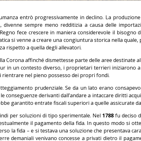
umanza entrò progressivamente in declino. La produzione di 
za, divenne sempre meno redditizia a causa delle importazi
Regno fece crescere in maniera considerevole il bisogno di 
tica si venne a creare una congiuntura storica nella quale, pe
 rispetto a quella degli allevatori.
a Corona affinché dismettesse parte delle aree destinate al 
ur in un contesto diverso, i proprietari terrieri iniziaron
 di rientrare nel pieno possesso dei propri fondi.
teggiamento prudenziale. Se da un lato erano consapevoli
 conseguenze derivanti dall’andare a intaccare diritti acquisi
be garantito entrate fiscali superiori a quelle assicurate da
indi per soluzioni di tipo sperimentale. Nel
1788
fu deciso d
stualmente il pagamento della fida. In questo modo si otte
erso la fida – e si testava una soluzione che presentava caratt
e terre demaniali venivano concesse a privati dietro il pag