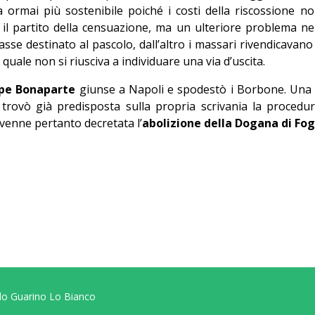
 ormai più sostenibile poiché i costi della riscossione n
e il partito della censuazione, ma un ulteriore problema ne
asse destinato al pascolo, dall’altro i massari rivendicavano l
 quale non si riusciva a individuare una via d’uscita.
ppe Bonaparte
giunse a Napoli e spodestò i Borbone. Una v
e trovò già predisposta sulla propria scrivania la proced
venne pertanto decretata l’
abolizione della Dogana di Fo
do Guarino Lo Bianco