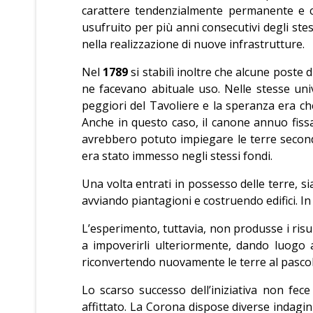
carattere tendenzialmente permanente e co
usufruito per più anni consecutivi degli ste
nella realizzazione di nuove infrastrutture.
Nel
1789
si stabilì inoltre che alcune poste d
ne facevano abituale uso. Nelle stesse uni
peggiori del Tavoliere e la speranza era ch
Anche in questo caso, il canone annuo fissa
avrebbero potuto impiegare le terre secondo
era stato immesso negli stessi fondi.
Una volta entrati in possesso delle terre, si
avviando piantagioni e costruendo edifici. I
L’esperimento, tuttavia, non produsse i risul
a impoverirli ulteriormente, dando luogo 
riconvertendo nuovamente le terre al pascol
Lo scarso successo dell’iniziativa non fece
affittato. La Corona dispose diverse indagi