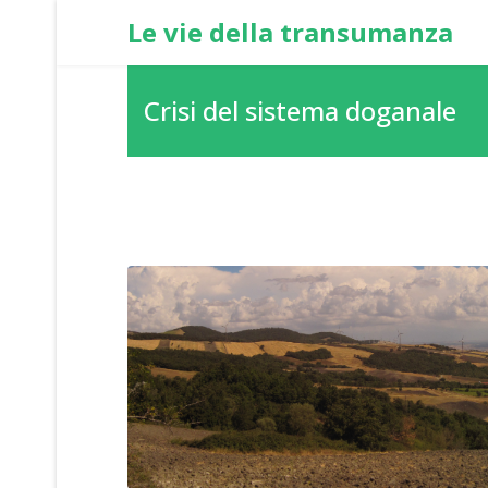
Le vie della transumanza
Crisi del sistema doganale