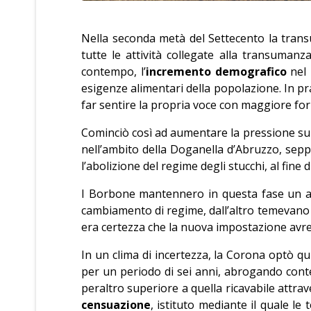
Nella seconda metà del Settecento la trans
tutte le attività collegate alla transuman
contempo, l’
incremento demografico
nel 
esigenze alimentari della popolazione. In pra
far sentire la propria voce con maggiore forza
Cominciò così ad aumentare la pressione sull
nell’ambito della Doganella d’Abruzzo, sepp
l’abolizione del regime degli stucchi, al fine
I Borbone mantennero in questa fase un at
cambiamento di regime, dall’altro temevano le
era certezza che la nuova impostazione avreb
In un clima di incertezza, la Corona optò qu
per un periodo di sei anni, abrogando conte
peraltro superiore a quella ricavabile attrav
censuazione
, istituto mediante il quale l