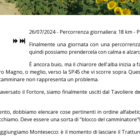
26/07/2024 - Percorrenza giornaliera: 18 km - 
Finalmente una giornata con una percorrenza
quindi possiamo prendercela con calma e alzarci a
È ancora buio, ma il chiarore dell'alba inizia a
turo Magno, o meglio, verso la SP45 che vi scorre sopra. Que
indi camminare non rappresenta un problema.
ersato il Fortore, siamo finalmente usciti dal Tavoliere delle 
ento, dobbiamo elencare cose pertinenti in ordine alfabe
blocchiamo. Deve essere una sorta di "blocco del camminatore"!
aggiungiamo Montesecco: è il momento di lasciare il Trattur