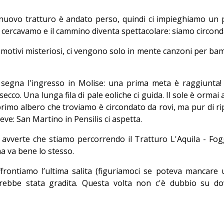
 del nuovo tratturo è andato perso, quindi ci impieghiamo un 
e cercavamo e il cammino diventa spettacolare: siamo circonda
motivi misteriosi, ci vengono solo in mente canzoni per bam
a segna l'ingresso in Molise: una prima meta è raggiunta!
cco. Una lunga fila di pale eoliche ci guida. Il sole è ormai
l primo albero che troviamo è circondato da rovi, ma pur di
ve: San Martino in Pensilis ci aspetta.
ci avverte che stiamo percorrendo il Tratturo L'Aquila - Fo
a va bene lo stesso.
frontiamo l’ultima salita (figuriamoci se poteva mancare un
arebbe stata gradita. Questa volta non c'è dubbio su do