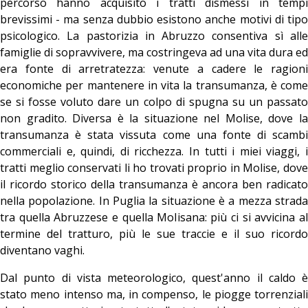
percorso hanno acquisito i tratti dismessi in tempi
brevissimi - ma senza dubbio esistono anche motivi di tipo
psicologico. La pastorizia in Abruzzo consentiva sì alle
famiglie di sopravvivere, ma costringeva ad una vita dura ed
era fonte di arretratezza: venute a cadere le ragioni
economiche per mantenere in vita la transumanza, è come
se si fosse voluto dare un colpo di spugna su un passato
non gradito. Diversa è la situazione nel Molise, dove la
transumanza è stata vissuta come una fonte di scambi
commerciali e, quindi, di ricchezza. In tutti i miei viaggi, i
tratti meglio conservati li ho trovati proprio in Molise, dove
il ricordo storico della transumanza è ancora ben radicato
nella popolazione. In Puglia la situazione è a mezza strada
tra quella Abruzzese e quella Molisana: più ci si avvicina al
termine del tratturo, più le sue traccie e il suo ricordo
diventano vaghi.
Dal punto di vista meteorologico, quest'anno il caldo è
stato meno intenso ma, in compenso, le piogge torrenziali