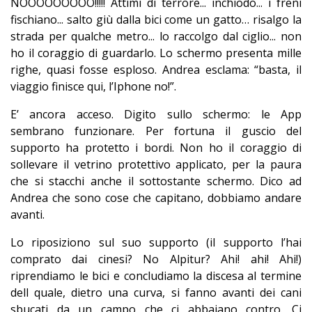
NOOOOOOOOO!!!!! Attimi di terrore... inchiodo... i freni
fischiano... salto giù dalla bici come un gatto… risalgo la
strada per qualche metro... lo raccolgo dal ciglio... non
ho il coraggio di guardarlo. Lo schermo presenta mille
righe, quasi fosse esploso. Andrea esclama: “basta, il
viaggio finisce qui, l’Iphone no!”.
E’ ancora acceso. Digito sullo schermo: le App
sembrano funzionare. Per fortuna il guscio del
supporto ha protetto i bordi. Non ho il coraggio di
sollevare il vetrino protettivo applicato, per la paura
che si stacchi anche il sottostante schermo. Dico ad
Andrea che sono cose che capitano, dobbiamo andare
avanti.
Lo riposiziono sul suo supporto (il supporto l’hai
comprato dai cinesi? No Alpitur? Ahi! ahi! Ahi!)
riprendiamo le bici e concludiamo la discesa al termine
dell quale, dietro una curva, si fanno avanti dei cani
sbucati da un campo che ci abbaiano contro. Ci