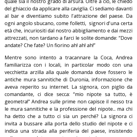
quale sia il nostro grado di arsura. Oltre a ciò, le chiedo
del ghiaccio da applicare alla caviglia. Ci sediamo davanti
al bar e diventiamo subito l'attrazione del paese. Da
ogni angolo sbucano, come folletti, signori d'una certa
età che, incuriositi dal nostro abbigliamento e dai mezzi
attrezzati, non tardano a farci le solite domande: “Dove
andate? Che fate? Un fiorino ah! ah! ah!”
Mentre sono intento a tracannare la Coca, Andrea
familiarizza con i locali, in particolar modo con una
vecchietta arzilla alla quale domanda dove fossero le
antiche mura sannitiche di Duronia, informazione che
aveva reperito su internet. La signora, con piglio da
comandante, ci dice secca: “mio nipote sa tutto, è
geometra!" Andrea sulle prime non capisce il nesso tra
le mura sannitiche e la professione del nipote... ma chi
ha detto che a tutto ci sia un perché? La signora ci
invita a bussare alla porta dello studio del nipote e ci
indica una strada alla periferia del paese, insistendo