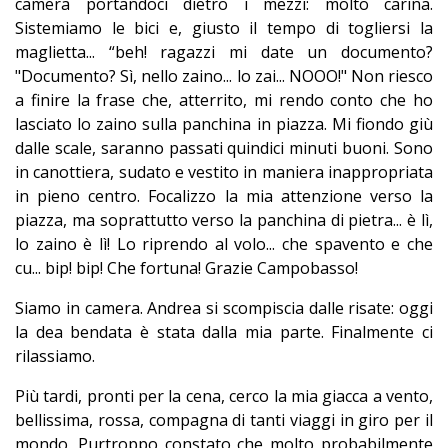
camera portandoci dietro i mezzi: molto carina.
Sistemiamo le bici e, giusto il tempo di togliersi la
maglietta... “beh! ragazzi mi date un documento?
"Documento? Sì, nello zaino... lo zai... NOOO!" Non riesco
a finire la frase che, atterrito, mi rendo conto che ho
lasciato lo zaino sulla panchina in piazza. Mi fiondo giù
dalle scale, saranno passati quindici minuti buoni. Sono
in canottiera, sudato e vestito in maniera inappropriata
in pieno centro. Focalizzo la mia attenzione verso la
piazza, ma soprattutto verso la panchina di pietra... è lì,
lo zaino è lì! Lo riprendo al volo... che spavento e che
cu... bip! bip! Che fortuna! Grazie Campobasso!
Siamo in camera. Andrea si scompiscia dalle risate: oggi
la dea bendata è stata dalla mia parte. Finalmente ci
rilassiamo.
Più tardi, pronti per la cena, cerco la mia giacca a vento,
bellissima, rossa, compagna di tanti viaggi in giro per il
mondo. Purtroppo constato che molto probabilmente