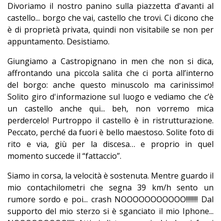
Divoriamo il nostro panino sulla piazzetta d'avanti al
castello... borgo che vai, castello che trovi. Ci dicono che
è di proprietà privata, quindi non visitabile se non per
appuntamento. Desistiamo.
Giungiamo a Castropignano in men che non si dica,
affrontando una piccola salita che ci porta all’interno
del borgo: anche questo minuscolo ma carinissimo!
Solito giro d'informazione sul luogo e vediamo che c’è
un castello anche qui... beh, non vorremo mica
perdercelo! Purtroppo il castello è in ristrutturazione.
Peccato, perché da fuori è bello maestoso. Solite foto di
rito e via, giù per la discesa… e proprio in quel
momento succede il “fattaccio”.
Siamo in corsa, la velocità è sostenuta. Mentre guardo il
mio contachilometri che segna 39 km/h sento un
rumore sordo e poi... crash NOOOOOOOOOOO!!!!!!!! Dal
supporto del mio sterzo si è sganciato il mio Iphone...