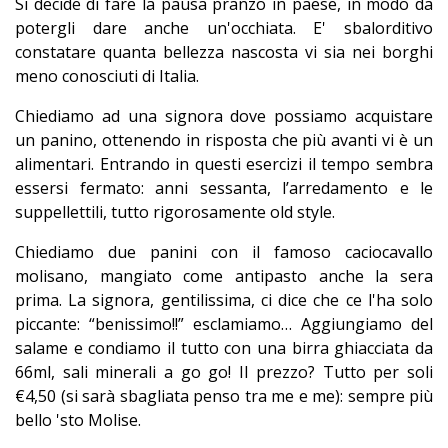
Si decide di fare la pausa pranzo in paese, in modo da
potergli dare anche un'occhiata. E' sbalorditivo
constatare quanta bellezza nascosta vi sia nei borghi
meno conosciuti di Italia.
Chiediamo ad una signora dove possiamo acquistare
un panino, ottenendo in risposta che più avanti vi è un
alimentari. Entrando in questi esercizi il tempo sembra
essersi fermato: anni sessanta, l’arredamento e le
suppellettili, tutto rigorosamente old style.
Chiediamo due panini con il famoso caciocavallo
molisano, mangiato come antipasto anche la sera
prima. La signora, gentilissima, ci dice che ce l'ha solo
piccante: “benissimo!!” esclamiamo… Aggiungiamo del
salame e condiamo il tutto con una birra ghiacciata da
66ml, sali minerali a go go! Il prezzo? Tutto per soli
€4,50 (si sarà sbagliata penso tra me e me): sempre più
bello 'sto Molise.